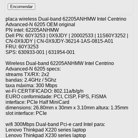
placa wireless Dual-band 62205ANHMW Intel Centrino
Advanced-N 6205 OEM original
PN intel: 62205ANHMW
Dell PN: 60Y3253 | 0X9JDY | 20002533 | 11S60Y3252 |
CN-0X9JDY | CN-0X9JDY-36214-1AS-0815-A01
FRU: 60Y3253
SPS: 630933-001 | 631954-001
Wireless Dual-band 62205ANHMW Intel Centrino
Advanced-N 6205 specs:
streams TX/RX: 2x2
bandas: 2.4GHz / 5Ghz
taxa máxima: 300 Mbps
wi-Fi CERTIFICADO: 802.11a/b/g/n
EURO conformidade: PCI, CISP, FIPS, FISMA
interface: PCIe Half MiniCard
dimensions: 26.80mm x 30mm x 3.10mm altura: 1.35mm
slot interface: PCIe
wifi 300Mbps Dual-band Pci-e card Intel para:
Lenovo Thinkpad X220 series laptop
Lenovo Thinkpad X230 series laptop