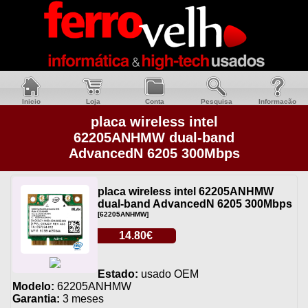
Inicio
Loja
Conta
Pesquisa
Informacão
placa wireless intel
62205ANHMW dual-band
AdvancedN 6205 300Mbps
placa wireless intel 62205ANHMW
dual-band AdvancedN 6205 300Mbps
[62205ANHMW]
14.80€
Estado:
usado OEM
Modelo:
62205ANHMW
Garantia:
3 meses