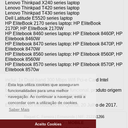
Lenovo Thinkpad X240 series laptop
Lenovo Thinkpad T420 series laptop
Lenovo Thinkpad T430 series laptop
Dell Latitude E5520 series laptop
HP EliteBook 2170 series laptop: HP EliteBook
2170P, HP EliteBook 2170W
HP Elitebook 8460 series laptop: HP Elitebook 8460P, HP
Elitebook 8460W
HP Elitebook 8470 series laptop: HP Elitebook 8470P, HP
Elitebook 8470W
HP Elitebook 8560 series laptop: HP Elitebook 8560P, HP
Elitebook 8560W
HP Elitebook 8570 series laptop: HP Elitebook 8570P, HP
Elitebook 8570w
inclui: 1x Dual-band 300 Mbps Wifi Pci-e Card Intel
Esta loja utiliza cookies que asseguram
Advanced-N 6205 OEM original
bom estado como novo e 100% funcional, produto origem
funcionalidades para uma melhor
controlado OEM, testado e com garantia
navegação. Ao continuar a navegar, está a
concordar com a utilização de cookies.
Este artigo foi introduzido em Quinta, 20 Julho de 2017.
Saber Mais
Raquel C. Ferreira | Ermesinde | NIF: 212151266
CLASSICO
-
MOBILE
Aceito Cookies