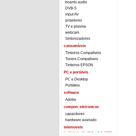
boards audio
DVB-S
input AV
projetores
TV e plasma
webcam
Sintonizadores
consumíveis
Tinteiros Compatíveis
Toners Compatíveis
Tinteiros EPSON
PC e portáteis
PC e Desktop
Portáteis
software
Adobe
compon. eletronicos
capacitores
hardware avariado
telemoveis