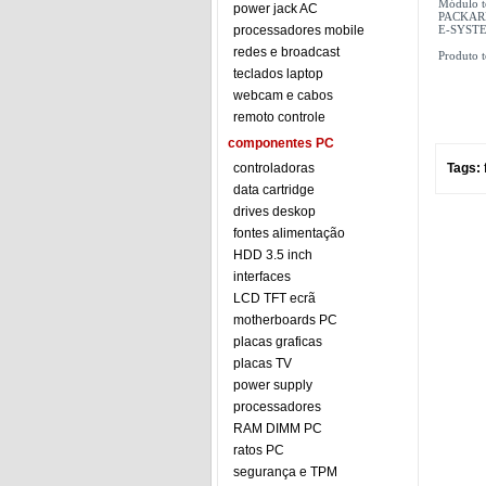
Módulo t
power jack AC
PACKAR
processadores mobile
E-SYSTE
redes e broadcast
Produto 
teclados laptop
webcam e cabos
remoto controle
componentes PC
controladoras
Tags:
data cartridge
drives deskop
fontes alimentação
HDD 3.5 inch
interfaces
LCD TFT ecrã
motherboards PC
placas graficas
placas TV
power supply
processadores
RAM DIMM PC
ratos PC
segurança e TPM