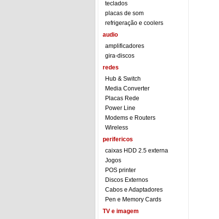
teclados
placas de som
refrigeração e coolers
audio
amplificadores
gira-discos
redes
Hub & Switch
Media Converter
Placas Rede
Power Line
Modems e Routers
Wireless
perifericos
caixas HDD 2.5 externa
Jogos
POS printer
Discos Externos
Cabos e Adaptadores
Pen e Memory Cards
TV e imagem