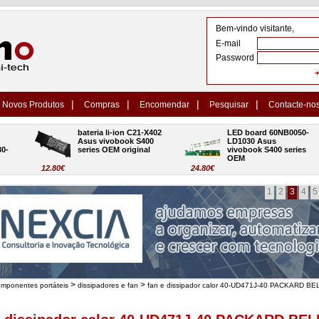
Bem-vindo visitante,
E-mail
Password
|
|
|
|
Novos Produtos
Compras
Encomendar
Pesquisar
Contacte-no
bateria li-ion C21-X402 
LED board 60NB0050-
Asus vivobook S400 
LD1030 Asus 
series OEM original
vivobook S400 series 
OEM
12.80€
24.80€
1
2
3
4
5
>
>
omponentes portáteis
dissipadores e fan
fan e dissipador calor 40-UD471J-40 PACKARD BE