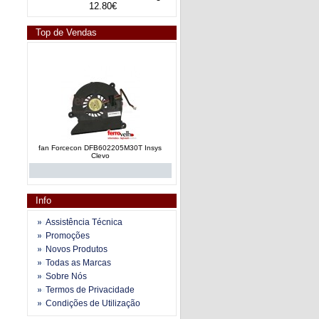
12.80€
Top de Vendas
fan Forcecon DFB602205M30T Insys
Clevo
Info
Assistência Técnica
Promoções
Novos Produtos
fan e dissipador calor AT019000110
Todas as Marcas
Toshiba Satellite A200 series
Sobre Nós
Termos de Privacidade
Condições de Utilização