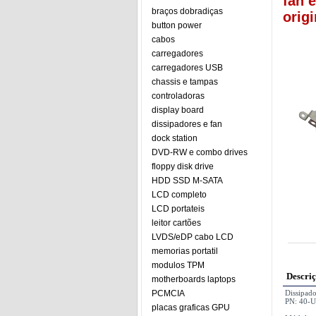
fan 
braços dobradiças
origi
button power
cabos
carregadores
carregadores USB
chassis e tampas
controladoras
display board
dissipadores e fan
dock station
DVD-RW e combo drives
floppy disk drive
HDD SSD M-SATA
LCD completo
LCD portateis
leitor cartões
LVDS/eDP cabo LCD
memorias portatil
modulos TPM
Descri
motherboards laptops
PCMCIA
Dissipa
PN: 40-
placas graficas GPU