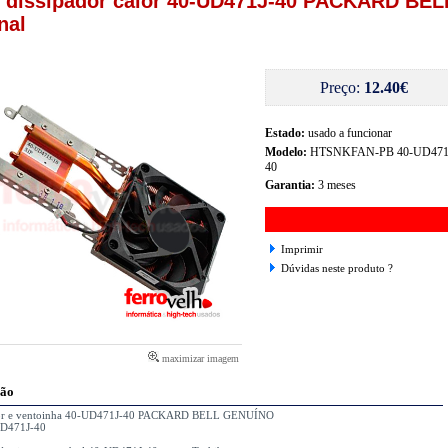
e dissipador calor 40-UD471J-40 PACKARD BEL
nal
Preço:
12.40€
Estado:
usado a funcionar
Modelo:
HTSNKFAN-PB 40-UD471
40
Garantia:
3 meses
Imprimir
Dúvidas neste produto ?
maximizar imagem
ção
dor e ventoinha 40-UD471J-40 PACKARD BELL GENUÍNO
UD471J-40