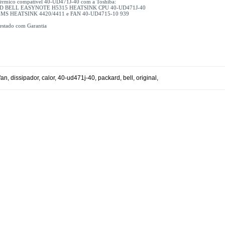
érmico compatível 40-UD471J-40 com a Toshiba:
D BELL EASYNOTE H5315 HEATSINK CPU 40-UD471J-40
MS HEATSINK 4420/4411 e FAN 40-UD4715-10 939
testado com Garantia
fan
,
dissipador
,
calor
,
40-ud471j-40
,
packard
,
bell
,
original
,