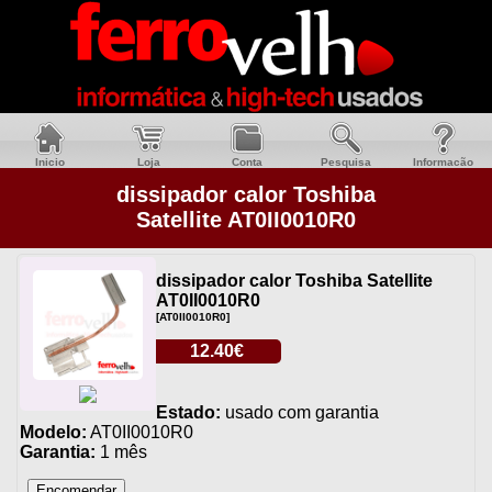
Inicio
Loja
Conta
Pesquisa
Informacão
dissipador calor Toshiba
Satellite AT0II0010R0
dissipador calor Toshiba Satellite
AT0II0010R0
[AT0II0010R0]
12.40€
Estado:
usado com garantia
Modelo:
AT0II0010R0
Garantia:
1 mês