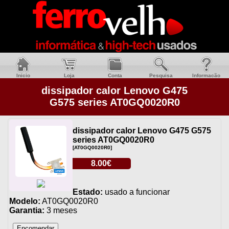
Inicio
Loja
Conta
Pesquisa
Informacão
dissipador calor Lenovo G475
G575 series AT0GQ0020R0
dissipador calor Lenovo G475 G575
series AT0GQ0020R0
[AT0GQ0020R0]
8.00€
Estado:
usado a funcionar
Modelo:
AT0GQ0020R0
Garantia:
3 meses