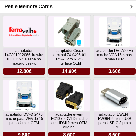
Pen e Memory Cards
adaptador
adaptador Cisco
adaptador DVI-A 24+5
14G011012066 firewire
terminal 74-0495-01
macho VGA 15 pinos
IEEE1394 e espelho
RS-232 to RJ45
femea OEM
mboard deskto
interface OEM
12.80€
14.60€
3.60€
adaptador DVI-D 24+5
adaptador ewent
adaptador EWENT
macho para VGA de 15
EC1370 DVI-D macho
EW964P micro USB
pinos femea OEM
em HDMI femea OEM
para USB-C 3 prata
original
OEM
9.80€
8.60€
8.60€