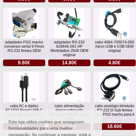
adaptador PS/2 macho
adaptador RS-232
cabo 4064-705074-000
conversor serial 9 Pinos
628646-001 HP
micro USB e USB OEM
RS-232 femea OEM
Workstation Z640 OEM
original
original
9.80€
14.80€
4.80€
cabo AC e dados
cabo alimentação
cabo analógio blindado
EC1033 Ewent USB-C
divisor reforçado
RS-232 D-Sub femea
para USB-A 1mt OEM
1m+2x80 AK5052 novo
para PS/2 macho para A
OEM
Esta loja utiliza cookies que asseguram
4.80€
24.60€
18.60€
funcionalidades para uma melhor
navegação. Ao continuar a navegar, está a