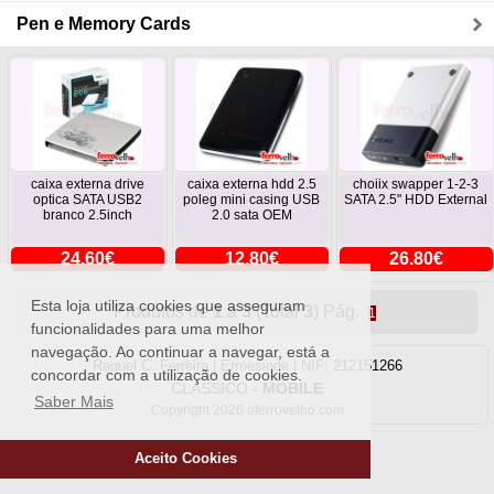
Pen e Memory Cards
caixa externa drive
caixa externa hdd 2.5
choiix swapper 1-2-3
optica SATA USB2
poleg mini casing USB
SATA 2.5" HDD External
branco 2.5inch
2.0 sata OEM
24.60€
12.80€
26.80€
Esta loja utiliza cookies que asseguram
Produtos de
1
a
3
(Total
3
) Pág.
1
funcionalidades para uma melhor
navegação. Ao continuar a navegar, está a
Raquel C. Ferreira | Ermesinde | NIF: 212151266
concordar com a utilização de cookies.
CLASSICO
-
MOBILE
Saber Mais
Copyright 2026 oferrovelho.com
Aceito Cookies