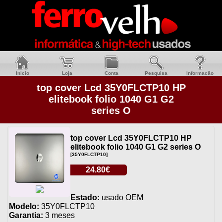
Inicio
Loja
Conta
Pesquisa
Informacão
top cover Lcd 35Y0FLCTP10 HP
elitebook folio 1040 G1 G2
series O
top cover Lcd 35Y0FLCTP10 HP
elitebook folio 1040 G1 G2 series O
[35Y0FLCTP10]
24.80€
Estado:
usado OEM
Modelo:
35Y0FLCTP10
Garantia:
3 meses