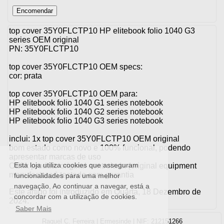
top cover 35Y0FLCTP10 HP elitebook folio 1040 G3
series OEM original
PN: 35Y0FLCTP10
top cover 35Y0FLCTP10 OEM specs:
cor: prata
top cover 35Y0FLCTP10 OEM para:
HP elitebook folio 1040 G1 series notebook
HP elitebook folio 1040 G2 series notebook
HP elitebook folio 1040 G3 series notebook
inclui: 1x top cover 35Y0FLCTP10 OEM original
bom estado como novo e 100% funcional, podendo
apresentar marcas de uso
Esta loja utiliza cookies que asseguram
OEM: produto original controlada (original equipment
manufacturer) testado com garantia
funcionalidades para uma melhor
navegação. Ao continuar a navegar, está a
Este artigo foi introduzido em Quarta, 18 Dezembro de
concordar com a utilização de cookies.
2024.
Saber Mais
Raquel C. Ferreira | Ermesinde | NIF: 212151266