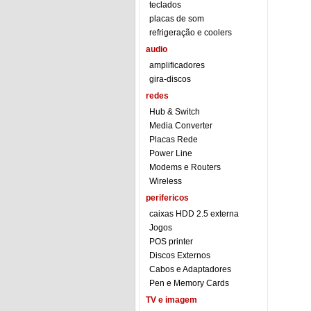
teclados
placas de som
refrigeração e coolers
audio
amplificadores
gira-discos
redes
Hub & Switch
Media Converter
Placas Rede
Power Line
Modems e Routers
Wireless
perifericos
caixas HDD 2.5 externa
Jogos
POS printer
Discos Externos
Cabos e Adaptadores
Pen e Memory Cards
TV e imagem