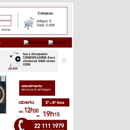
Compras
Artigos: 0
Total: 0.00€
s
fan e dissipador 
board USB audio CR 
13NB0051AM06 Asus 
32XJ7IB0000 Asus 
vivobook S400 series 
vivobook S400 series 
OEM
OEM
18.60€
24.80€
18
6