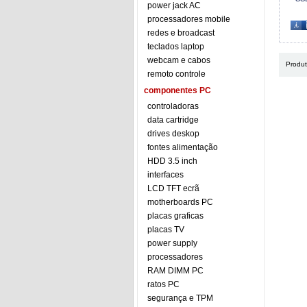
power jack AC
processadores mobile
redes e broadcast
teclados laptop
webcam e cabos
Produ
remoto controle
componentes PC
controladoras
data cartridge
drives deskop
fontes alimentação
HDD 3.5 inch
interfaces
LCD TFT ecrã
motherboards PC
placas graficas
placas TV
power supply
processadores
RAM DIMM PC
ratos PC
segurança e TPM