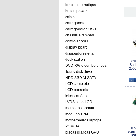
braços dobradiças
button power
cabos
carregadores
carregadores USB
chassis e tampas
controladoras
display board
dissipadores e fan
dock station
89
San
DVD-RW e combo drives
256G
floppy disk drive
HDD SSD M-SATA
LCD completo
LCD portateis
leitor cartões
LVDS cabo LCD
memorias portatil
modulos TPM
motherboards laptops
PCMCIA
105
Sam
placas graficas GPU
SS