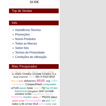
18.60€
Top de Vendas
Info
Assistência Técnica
Promoções
Novos Produtos
Todas as Marcas
Sobre Nós
Termos de Privacidade
Condições de Utilização
Mais Pesquisados
2x DDR2 533MHZ 1024MB 533MHz CL4
32mb
661 H
6110
6610
dual channel
asus
cabo
altifalantes
avg
acer
9800mAh
carregador
CompactFlash
computador
hp
ct7120
epson
fonte
hitachi
hp 20
ibm
impressora
Kingston DDR 1024MB
m760
magalhaes
maxtor
400MHZ
memoria
monitor
p4
P5GD2
plays
nokia
ram
Processador
prt
ps2
power stone
sony
redes
rj 45
s3 trio VGA
sony vaio