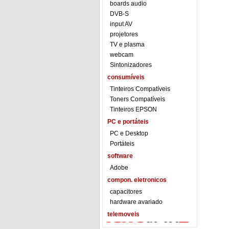
boards audio
DVB-S
input AV
projetores
TV e plasma
webcam
Sintonizadores
consumíveis
Tinteiros Compatíveis
Toners Compatíveis
Tinteiros EPSON
PC e portáteis
PC e Desktop
Portáteis
software
Adobe
compon. eletronicos
capacitores
hardware avariado
telemoveis