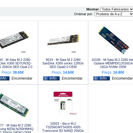
Mostrar:
Ordenar por:
00 - M-Sata M.2 2280
9519 - M-Sata M.2 2280
10108 - M-Sata M.2 2280 Int
Disk X300 SD7UN3Q-
SanDisk X300 series 128Gb
Optane MEMPEK1J016GA
 256Gb SED Opal 2.0
SED Opal2.0 OEM
16Gb NVMe OEM
Preço:
38.60€
Preço:
14.60€
Preço:
16.80€
10933 - disco M.2
77 - M-Sata M.2 2280
TS256GMTS430S 430S
sung MZNLN256HMHQ
Transcend 3D NAND 256Gb
D 256Gb SATA3 OEM