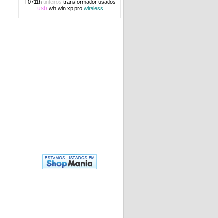
T0711h
tinteiros
transformador
usados
usb
win
win xp pro
wireless