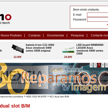
Bem-vindo visitante,
E-mail
Password
|
|
|
|
Novos Produtos
Compras
Encomendar
Pesquisar
Contacte-no
bateria li-ion C21-X402 
LED board 60NB0050-
Asus vivobook S400 
LD1030 Asus 
series OEM original
vivobook S400 series 
OEM
12.80€
24.80€
1
2
3
4
5
>
>
omponentes portáteis
HDD SSD M-SATA
M.2 dual slot B/M
dual slot B/M