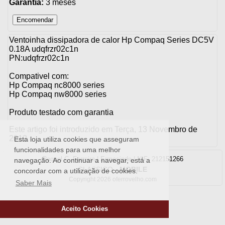
Garantia:
3 meses
Ventoinha dissipadora de calor Hp Compaq Series DC5V
0.18A udqfrzr02c1n
PN:udqfrzr02c1n
Compativel com:
Hp Compaq nc8000 series
Hp Compaq nw8000 series
Produto testado com garantia
Este artigo foi introduzido em Terça, 13 Novembro de
2012.
Esta loja utiliza cookies que asseguram
funcionalidades para uma melhor
Raquel C. Ferreira | Ermesinde | NIF: 212151266
navegação. Ao continuar a navegar, está a
CLASSICO
-
MOBILE
concordar com a utilização de cookies.
Copyright 2026 oferrovelho.com
Saber Mais
Aceito Cookies