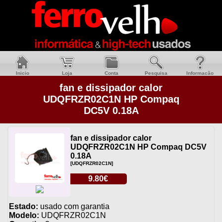
Inicio
Loja
Conta
Pesquisa
Informacão
fan e dissipador calor
UDQFRZR02C1N HP Compaq
DC5V 0.18A
fan e dissipador calor
UDQFRZR02C1N HP Compaq DC5V
0.18A
[UDQFRZR02C1N]
9.80€
Estado:
usado com garantia
Modelo:
UDQFRZR02C1N