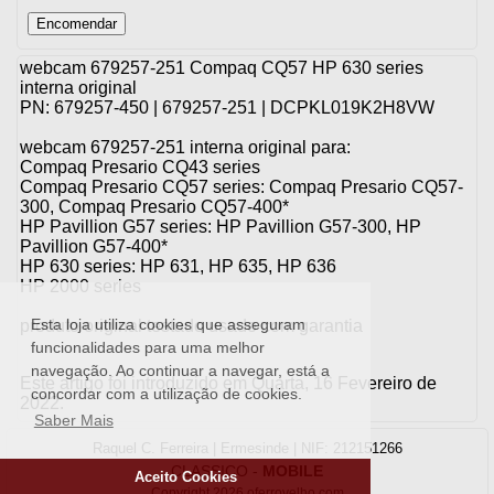
webcam 679257-251 Compaq CQ57 HP 630 series
interna original
PN: 679257-450 | 679257-251 | DCPKL019K2H8VW
webcam 679257-251 interna original para:
Compaq Presario CQ43 series
Compaq Presario CQ57 series: Compaq Presario CQ57-
300, Compaq Presario CQ57-400*
HP Pavillion G57 series: HP Pavillion G57-300, HP
Pavillion G57-400*
HP 630 series: HP 631, HP 635, HP 636
HP 2000 series
Esta loja utiliza cookies que asseguram
produto original testado usado com garantia
funcionalidades para uma melhor
navegação. Ao continuar a navegar, está a
Este artigo foi introduzido em Quarta, 16 Fevereiro de
concordar com a utilização de cookies.
2022.
Saber Mais
Raquel C. Ferreira | Ermesinde | NIF: 212151266
CLASSICO
-
MOBILE
Aceito Cookies
Copyright 2026 oferrovelho.com