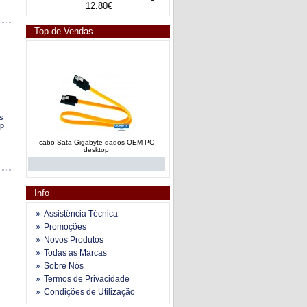
12.80€
Top de Vendas
s
op
cabo Sata Gigabyte dados OEM PC
desktop
Info
Assistência Técnica
Promoções
Novos Produtos
cabo alimentação Schuko blindado IEC 1m
Todas as Marcas
3x0.75mm preto PC
Sobre Nós
Termos de Privacidade
Condições de Utilização