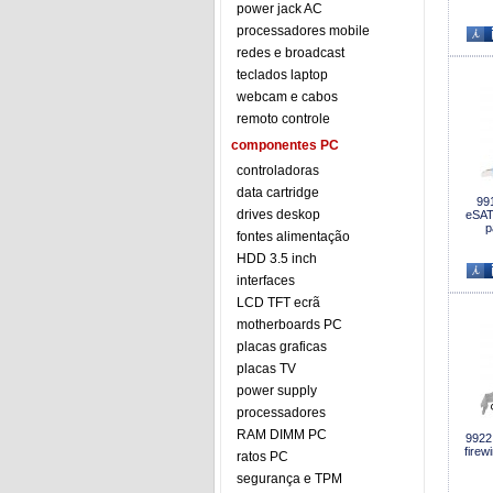
power jack AC
processadores mobile
redes e broadcast
teclados laptop
webcam e cabos
remoto controle
componentes PC
controladoras
data cartridge
99
drives deskop
eSAT
p
fontes alimentação
HDD 3.5 inch
interfaces
LCD TFT ecrã
motherboards PC
placas graficas
placas TV
power supply
processadores
RAM DIMM PC
9922 
firew
ratos PC
segurança e TPM