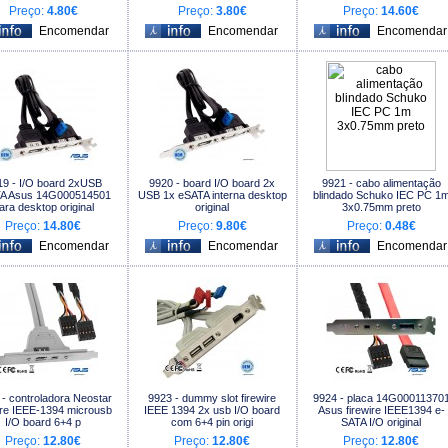
Preço:
4.80€
Preço:
3.80€
Preço:
14.60€
19 - I/O board 2xUSB
9920 - board I/O board 2x
9921 - cabo alimentação
A Asus 14G000514501
USB 1x eSATA interna desktop
blindado Schuko IEC PC 1
ara desktop original
original
3x0.75mm preto
Preço:
14.80€
Preço:
9.80€
Preço:
0.48€
- controladora Neostar
9923 - dummy slot firewire
9924 - placa 14G00011370
ire IEEE-1394 microusb
IEEE 1394 2x usb I/O board
Asus firewire IEEE1394 e-
I/O board 6+4 p
com 6+4 pin origi
SATA I/O original
Preço:
12.80€
Preço:
12.80€
Preço:
12.80€