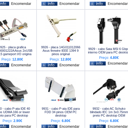
925 - placa grafica
9926 - placa 14G011012066
9929 - cabo Sata MSI 6 Gbp
0001222A Asus 2xUSB
Asus firewire IEEE 1394 9
interno OEM para PC deskt
5 gameport I/O origina
pinos original
Preço:
4.80€
Preço:
12.80€
Preço:
12.80€
0 - cabo P-ata IDE 40
9931 - cabo P-ata IDE para
9932 - cabo AC Schuko
os UDMA 166 or lower
FDD 34 pinos OEM PC
blindado IEC 1m 3x0.75mm
eto para PC desktop
desktop
preto PC desktop OEM
Preço:
2.90€
Preço:
6.80€
Preço:
6.80€