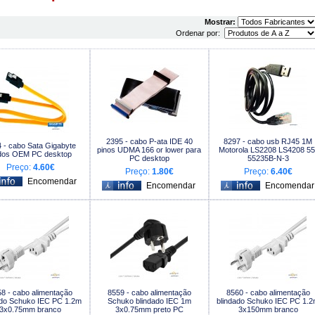
Mostrar:
Ordenar por:
2395 - cabo P-ata IDE 40
8297 - cabo usb RJ45 1M
 - cabo Sata Gigabyte
pinos UDMA 166 or lower para
Motorola LS2208 LS4208 55
dos OEM PC desktop
PC desktop
55235B-N-3
Preço:
4.60€
Preço:
1.80€
Preço:
6.40€
8 - cabo alimentação
8559 - cabo alimentação
8560 - cabo alimentação
ado Schuko IEC PC 1.2m
Schuko blindado IEC 1m
blindado Schuko IEC PC 1.
3x0.75mm branco
3x0.75mm preto PC
3x150mm branco