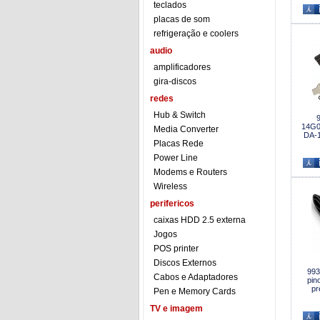
teclados
placas de som
refrigeração e coolers
audio
amplificadores
gira-discos
redes
Hub & Switch
9
14G0
Media Converter
DA-1
Placas Rede
Power Line
Modems e Routers
Wireless
perifericos
caixas HDD 2.5 externa
Jogos
POS printer
Discos Externos
993
Cabos e Adaptadores
pin
pr
Pen e Memory Cards
TV e imagem