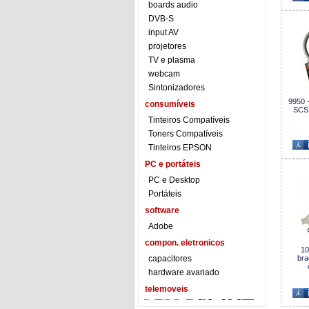
boards audio
DVB-S
input AV
projetores
TV e plasma
webcam
Sintonizadores
9950 
consumíveis
SCSI
Tinteiros Compatíveis
Toners Compatíveis
Tinteiros EPSON
PC e portáteis
PC e Desktop
Portáteis
software
Adobe
compon. eletronicos
10
capacitores
bra
hardware avariado
telemoveis