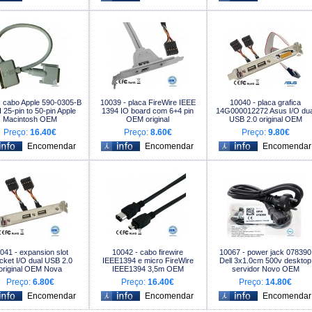
- cabo Apple 590-0305-B
10039 - placa FireWire IEEE
10040 - placa grafica
 25-pin to 50-pin Apple
1394 IO board com 6+4 pin
14G000012272 Asus I/O dua
Macintosh OEM
OEM original
USB 2.0 original OEM
Preço:
16.40€
Preço:
8.60€
Preço:
9.80€
041 - expansion slot
10042 - cabo firewire
10067 - power jack 078390
cket I/O dual USB 2.0
IEEE1394 e micro FireWire
Dell 3x1.0cm 500v desktop
original OEM Nova
IEEE1394 3,5m OEM
servidor Novo OEM
Preço:
6.80€
Preço:
16.40€
Preço:
14.80€