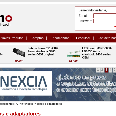
Bem-vindo visitante,
E-mail
Password
|
|
|
|
Novos Produtos
Compras
Encomendar
Pesquisar
Contacte-no
bateria li-ion C21-X402 
LED board 60NB0050-
Asus vivobook S400 
LD1030 Asus 
series OEM original
vivobook S400 series 
OEM
12.80€
24.80€
1
2
3
4
5
>
>
omponentes PC
interfaces
cabos e adaptadores
os e adaptadores