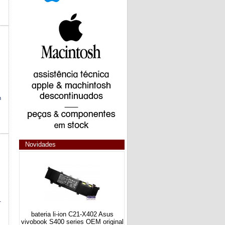
m
Novidades
1
bateria li-ion C21-X402 Asus
vivobook S400 series OEM original