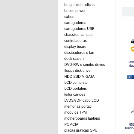
braços dobradiças
button power
cabos
carregadores
carregadores USB
chassis e tampas
controladoras
display board
dissipadores e fan
dock station
2394
DVD-RW e combo drives
da
floppy disk drive
HDD SSD M-SATA
LCD completo
LCD portateis
leitor cartões
LVDS/eDP cabo LCD
memorias portatil
modulos TPM
motherboards laptops
PCMCIA
855
blind
placas graficas GPU