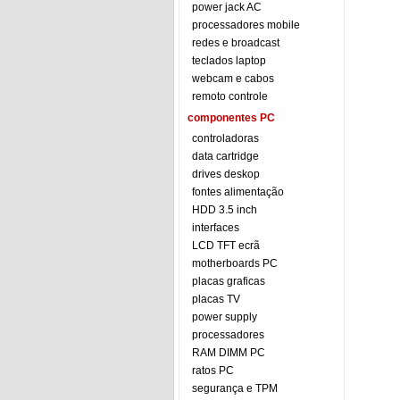
power jack AC
processadores mobile
redes e broadcast
teclados laptop
webcam e cabos
remoto controle
componentes PC
controladoras
data cartridge
drives deskop
fontes alimentação
HDD 3.5 inch
interfaces
LCD TFT ecrã
motherboards PC
placas graficas
placas TV
power supply
processadores
RAM DIMM PC
ratos PC
segurança e TPM