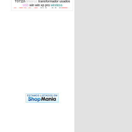
T0711h
tinteiros
transformador
usados
usb
win
win xp pro
wireless