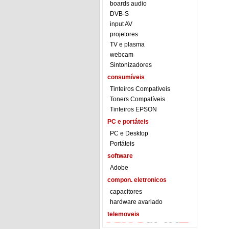
boards audio
DVB-S
input AV
projetores
TV e plasma
webcam
Sintonizadores
consumíveis
Tinteiros Compatíveis
Toners Compatíveis
Tinteiros EPSON
PC e portáteis
PC e Desktop
Portáteis
software
Adobe
compon. eletronicos
capacitores
hardware avariado
telemoveis