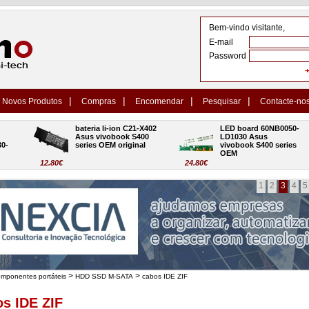
Bem-vindo visitante,
E-mail
Password
|
|
|
|
Novos Produtos
Compras
Encomendar
Pesquisar
Contacte-no
bateria li-ion C21-X402 
LED board 60NB0050-
Asus vivobook S400 
LD1030 Asus 
series OEM original
vivobook S400 series 
OEM
12.80€
24.80€
1
2
3
4
5
>
>
omponentes portáteis
HDD SSD M-SATA
cabos IDE ZIF
s IDE ZIF