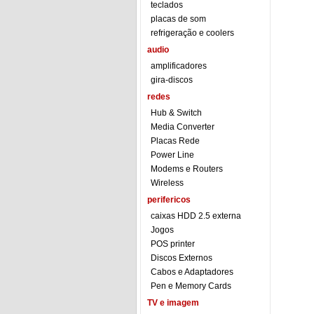
teclados
placas de som
refrigeração e coolers
audio
amplificadores
gira-discos
redes
Hub & Switch
Media Converter
Placas Rede
Power Line
Modems e Routers
Wireless
perifericos
caixas HDD 2.5 externa
Jogos
POS printer
Discos Externos
Cabos e Adaptadores
Pen e Memory Cards
TV e imagem