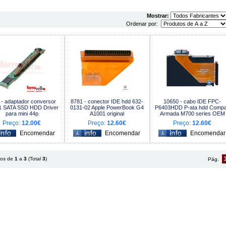
Mostrar:
Ordenar por:
 - adaptador conversor
8781 - conector IDE hdd 632-
10650 - cabo IDE FPC-
 SATA SSD HDD Driver
0131-02 Apple PowerBook G4
P6403HDD P-ata hdd Comp
para mini 44p
A1001 original
Armada M700 series OEM
Preço:
12.00€
Preço:
12.60€
Preço:
12.60€
tos de
1
a
3
(Total
3
)
Pág.