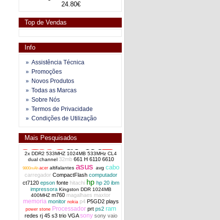
24.80€
Top de Vendas
Info
Assistência Técnica
Promoções
Novos Produtos
Todas as Marcas
Sobre Nós
Termos de Privacidade
Condições de Utilização
Mais Pesquisados
2x DDR2 533MHZ 1024MB 533MHz CL4
32mb
661 H
6110
6610
dual channel
asus
cabo
altifalantes
avg
acer
9800mAh
carregador
CompactFlash
computador
hp
ct7120
epson
fonte
hitachi
hp 20
ibm
impressora
Kingston DDR 1024MB
m760
magalhaes
maxtor
400MHZ
memoria
monitor
p4
P5GD2
plays
nokia
ram
Processador
prt
ps2
power stone
sony
redes
rj 45
s3 trio VGA
sony vaio