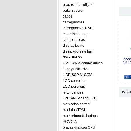
braços dobradiças
button power
cabos
carregadores
carregadores USB
chassis e tampas
controladoras
display board
dissipadores e fan
dock station
3320
AS331
DVD-RW e combo drives
floppy disk drive
HDD SSD M-SATA
LCD completo
LCD portateis
leitor cartões
Produ
LVDS/eDP cabo LCD
memorias portatil
modulos TPM
motherboards laptops
PCMCIA
placas graficas GPU