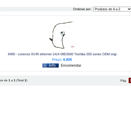
Ordenar por:
8489 - conector RJ45 ethernet 1414-08D3000 Toshiba S55 series OEM origi
Preço:
6.80€
tos de
1
a
1
(Total
1
)
Pág.