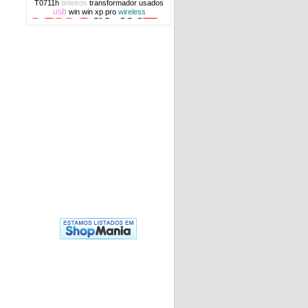
T0711h
tinteiros
transformador
usados
usb
win
win xp pro
wireless