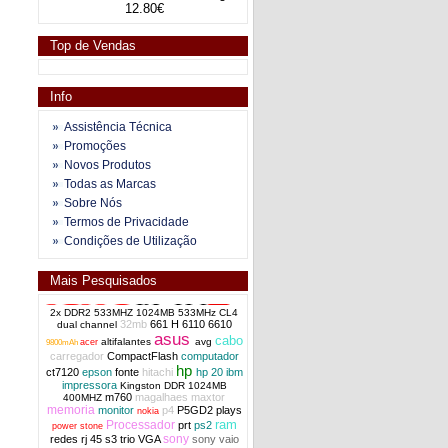
12.80€
Top de Vendas
Info
Assistência Técnica
Promoções
Novos Produtos
Todas as Marcas
Sobre Nós
Termos de Privacidade
Condições de Utilização
Mais Pesquisados
2x DDR2 533MHZ 1024MB 533MHz CL4
32mb
661 H
6110
6610
dual channel
asus
cabo
altifalantes
avg
acer
9800mAh
carregador
CompactFlash
computador
hp
ct7120
epson
fonte
hitachi
hp 20
ibm
impressora
Kingston DDR 1024MB
m760
magalhaes
maxtor
400MHZ
memoria
monitor
p4
P5GD2
plays
nokia
ram
Processador
prt
ps2
power stone
sony
redes
rj 45
s3 trio VGA
sony vaio