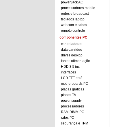
power jack AC
processadores mobile
redes e broadcast
teclados laptop
webcam e cabos
remoto controle
componentes PC
controladoras
data cartridge
drives deskop
fontes alimentação
HDD 3.5 inch
interfaces
LCD TFT ecrã
motherboards PC
placas graficas
placas TV
power supply
processadores
RAM DIMM PC
ratos PC
segurança e TPM