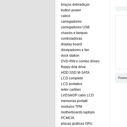
braços dobradiças
button power
cabos
carregadores
carregadores USB
chassis e tampas
controladoras
display board
dissipadores e fan
dock station
DVD-RW e combo drives
floppy disk drive
HDD SSD M-SATA
LCD completo
Produ
LCD portateis
leitor cartões
LVDS/eDP cabo LCD
memorias portatil
modulos TPM
motherboards laptops
PCMCIA
placas graficas GPU