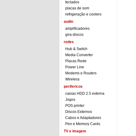
teclados
placas de som
refrigeração e coolers
audio
amplificadores
gira-discos
redes
Hub & Switch
Media Converter
Placas Rede
Power Line
Modems e Routers
Wireless
perifericos
caixas HDD 2.5 externa
Jogos
POS printer
Discos Externos
Cabos e Adaptadores
Pen e Memory Cards
TV e imagem