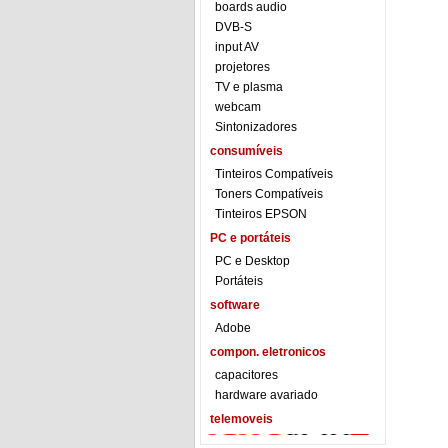
boards audio
DVB-S
input AV
projetores
TV e plasma
webcam
Sintonizadores
consumíveis
Tinteiros Compatíveis
Toners Compatíveis
Tinteiros EPSON
PC e portáteis
PC e Desktop
Portáteis
software
Adobe
compon. eletronicos
capacitores
hardware avariado
telemoveis