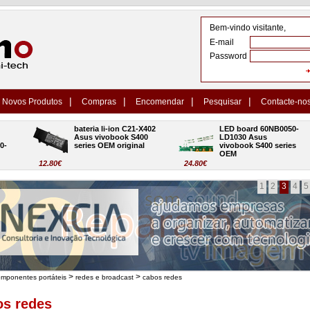
Bem-vindo visitante,
E-mail
Password
|
|
|
|
Novos Produtos
Compras
Encomendar
Pesquisar
Contacte-no
bateria li-ion C21-X402 
LED board 60NB0050-
Asus vivobook S400 
LD1030 Asus 
series OEM original
vivobook S400 series 
OEM
12.80€
24.80€
1
2
3
4
5
>
>
omponentes portáteis
redes e broadcast
cabos redes
os redes