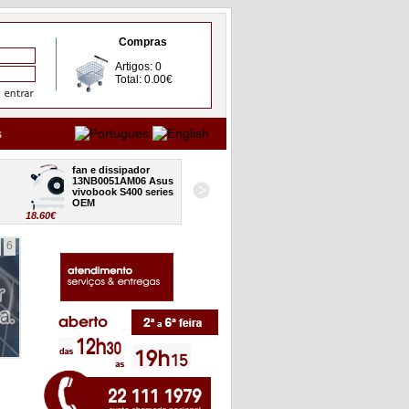
Compras
Artigos: 0
Total: 0.00€
s
fan e dissipador 
board USB audio CR 
13NB0051AM06 Asus 
32XJ7IB0000 Asus 
vivobook S400 series 
vivobook S400 series 
OEM
OEM
18.60€
24.80€
18
6