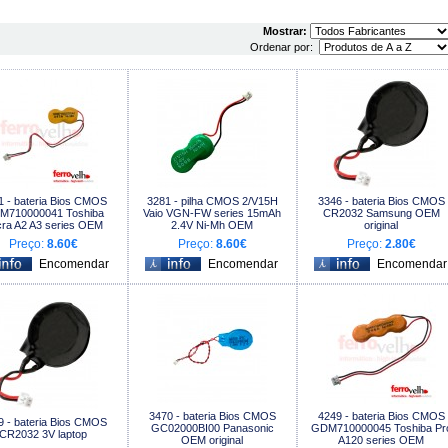
Mostrar:
Ordenar por:
1 - bateria Bios CMOS
3281 - pilha CMOS 2/V15H
3346 - bateria Bios CMOS
M710000041 Toshiba
Vaio VGN-FW series 15mAh
CR2032 Samsung OEM
ra A2 A3 series OEM
2.4V Ni-Mh OEM
original
Preço:
8.60€
Preço:
8.60€
Preço:
2.80€
3470 - bateria Bios CMOS
4249 - bateria Bios CMOS
9 - bateria Bios CMOS
GC02000BI00 Panasonic
GDM710000045 Toshiba Pr
CR2032 3V laptop
OEM original
A120 series OEM