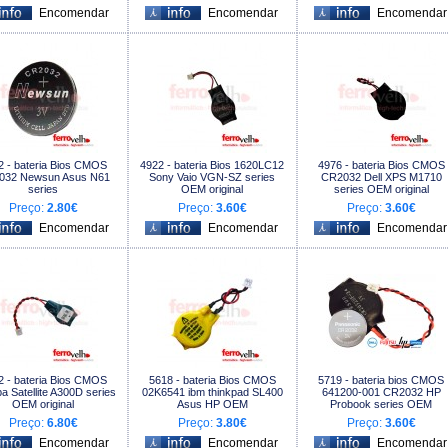
2 - bateria Bios CMOS
4922 - bateria Bios 1620LC12
4976 - bateria Bios CMOS
032 Newsun Asus N61
Sony Vaio VGN-SZ series
CR2032 Dell XPS M1710
series
OEM original
series OEM original
Preço:
2.80€
Preço:
3.60€
Preço:
3.60€
2 - bateria Bios CMOS
5618 - bateria Bios CMOS
5719 - bateria bios CMOS
a Satellite A300D series
02K6541 ibm thinkpad SL400
641200-001 CR2032 HP
OEM original
Asus HP OEM
Probook series OEM
Preço:
6.80€
Preço:
3.80€
Preço:
3.60€