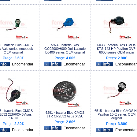
9 - bateria Bios CMOS
5974 - bateria Bios
6033 - bateria Bios CMOS
 Vaio series notebook
GC02000H000 Dell Latitude
KTS-143 HP Pavilion DV7-
OEM original
E6400 series OEM original
6000 series OEM origin
Preço:
3.60€
Preço:
4.60€
Preço:
2.80€
5 - bateria Bios CMOS
6515 - bateria Bios CMOS 
6291 - bateria Bios CMOS
2032 2E6R0X-B Asus
Pavilion 15-E series OEM
JTR CR2032 Asus X55U
K40IN
original
Preço:
2.80€
Preço:
2.80€
Preço:
3.80€