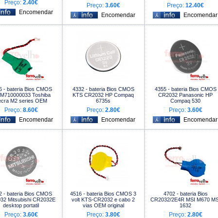
Preço:
2.40€
Preço:
3.60€
Preço:
12.40€
6 - bateria Bios CMOS
4332 - bateria Bios CMOS
4355 - bateria Bios CMOS
M710000033 Toshiba
KTS CR2032 HP Compaq
CR2032 Panasonic HP
ecra M2 series OEM
6735s
Compaq 530
Preço:
8.60€
Preço:
2.80€
Preço:
3.60€
2 - bateria Bios CMOS
4516 - bateria Bios CMOS 3
4702 - bateria Bios
32 Mitsubishi CR2032E
volt KTS-CR2032 e cabo 2
CR2032/2E4R MSI M670 MS
desktop portatil
vias OEM original
1632
Preço:
3.60€
Preço:
3.80€
Preço:
2.80€