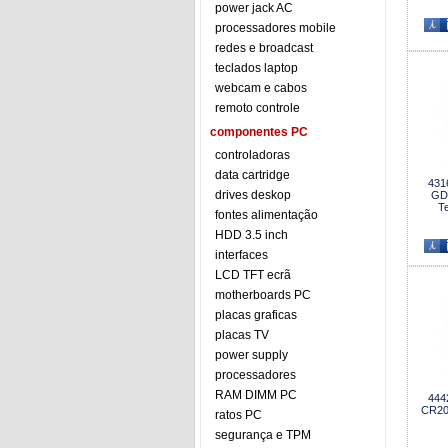
power jack AC
processadores mobile
redes e broadcast
teclados laptop
webcam e cabos
remoto controle
componentes PC
controladoras
data cartridge
431
drives deskop
GD
T
fontes alimentação
HDD 3.5 inch
interfaces
LCD TFT ecrã
motherboards PC
placas graficas
placas TV
power supply
processadores
RAM DIMM PC
444
CR20
ratos PC
segurança e TPM