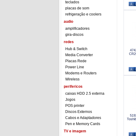
teclados
placas de som
refrigeração e coolers
audio
amplificadores
gira-discos
redes
Hub & Switch
474
CR2
Media Converter
Placas Rede
Power Line
Modems e Routers
Wireless
perifericos
caixas HDD 2.5 externa
Jogos
POS printer
Discos Externos
519
Cabos e Adaptadores
Toshib
Pen e Memory Cards
TV e imagem