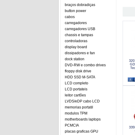
braços dobradiças
button power
cabos
carregadores
carregadores USB
chassis e tampas
controladoras
display board
dissipadores e fan
dock station
320
GD
DVD-RW e combo drives
Tec
floppy disk drive
HDD SSD M-SATA
LCD completo
LCD portateis
leitor cartões
LVDS/eDP cabo LCD
memorias portatil
modulos TPM
motherboards laptops
PCMCIA
335
placas graficas GPU