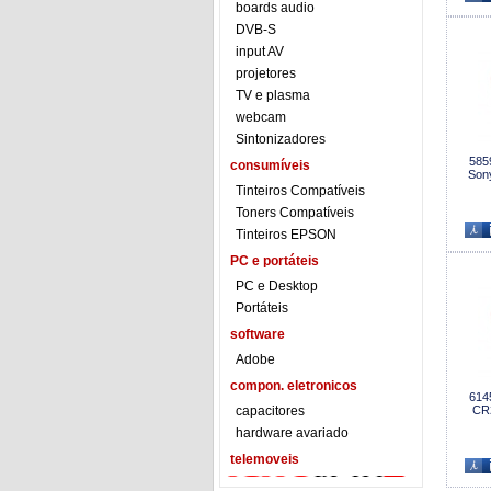
boards audio
DVB-S
input AV
projetores
TV e plasma
webcam
Sintonizadores
585
consumíveis
Sony
Tinteiros Compatíveis
Toners Compatíveis
Tinteiros EPSON
PC e portáteis
PC e Desktop
Portáteis
software
Adobe
compon. eletronicos
614
capacitores
CR
hardware avariado
telemoveis