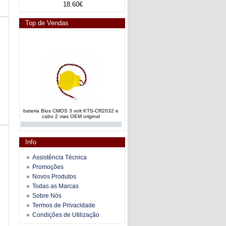
18.60€
Top de Vendas
bateria Bios CMOS 3 volt KTS-CR2032 e
cabo 2 vias OEM original
Info
Assistência Técnica
Promoções
Novos Produtos
Todas as Marcas
bateria Bios CMOS CR2032 Mitsubishi
Sobre Nós
CR2032E desktop portatil
Termos de Privacidade
Condições de Utilização