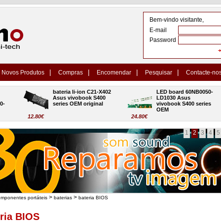
Bem-vindo visitante,
E-mail
Password
|
|
|
|
Novos Produtos
Compras
Encomendar
Pesquisar
Contacte-no
bateria li-ion C21-X402 
LED board 60NB0050-
Asus vivobook S400 
LD1030 Asus 
series OEM original
vivobook S400 series 
OEM
12.80€
24.80€
1
2
3
4
5
>
>
omponentes portáteis
baterias
bateria BIOS
ria BIOS