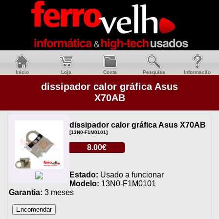
Inicio
Loja
Conta
Pesquisa
Informacão
dissipador calor gráfica Asus
X70AB
dissipador calor gráfica Asus X70AB
[13N0-F1M0101]
8.00€
Estado:
Usado a funcionar
Modelo:
13N0-F1M0101
Garantia:
3 meses