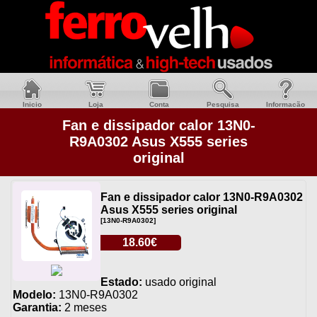
Inicio
Loja
Conta
Pesquisa
Informacão
Fan e dissipador calor 13N0-
R9A0302 Asus X555 series
original
Fan e dissipador calor 13N0-R9A0302
Asus X555 series original
[13N0-R9A0302]
18.60€
Estado:
usado original
Modelo:
13N0-R9A0302
Garantia:
2 meses