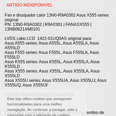
ARTIGO INDISPONIVEL
Fan e dissipador calor 13N0-R9A0302 Asus X555 series
original
PN: 13N0-R9A0302 | R9A0301 | FANASX555 |
13NB0621AM0101
LVDS cabo LCD 1422-01UQ0AS original para:
Asus A555 series: Asus A555L, Asus A555LA, Asus
A555LD
Asus F555 series: Asus F555L, Asus F555LA, Asus
F555LD
Asus K555 series: Asus K555L, Asus K555LA, Asus
K555LD
Asus X555 series: Asus X555L, Asus X555LA, Asus
X555LD
Asus X555U series: Asus X555UA, Asus X555UJ, Asus
X555UQ, Asus X555UF
Produto original testado com garantia
Esta loja utiliza cookies que asseguram
funcionalidades para uma melhor
navegação. Ao continuar a navegar, está a
Este artigo foi introduzido em Quarta, 13 Novembro de
concordar com a utilização de cookies.