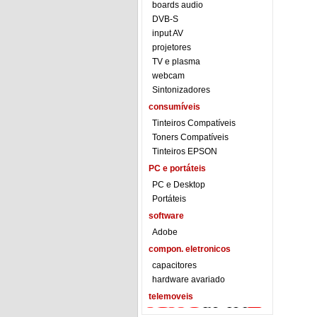
boards audio
DVB-S
input AV
projetores
TV e plasma
webcam
Sintonizadores
consumíveis
Tinteiros Compatíveis
Toners Compatíveis
Tinteiros EPSON
PC e portáteis
PC e Desktop
Portáteis
software
Adobe
compon. eletronicos
capacitores
hardware avariado
telemoveis