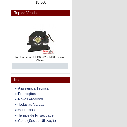
18.60€
Top de Vendas
fan Forcecon DFB602205M30T Insys
Clevo
Info
Assistência Técnica
Promoções
Novos Produtos
fan e dissipador calor AT019000110
Todas as Marcas
Toshiba Satellite A200 series
Sobre Nós
Termos de Privacidade
Condições de Utilização