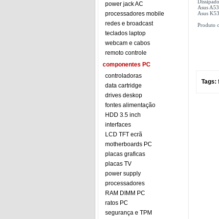
Dissipad
power jack AC
Asus A53S
processadores mobile
Asus K53
redes e broadcast
Produto o
teclados laptop
webcam e cabos
remoto controle
componentes PC
controladoras
Tags:
data cartridge
drives deskop
fontes alimentação
HDD 3.5 inch
interfaces
LCD TFT ecrã
motherboards PC
placas graficas
placas TV
power supply
processadores
RAM DIMM PC
ratos PC
segurança e TPM