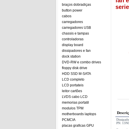
fan 
braços dobradiças
serie
button power
cabos
carregadores
carregadores USB
chassis e tampas
controladoras
display board
dissipadores e fan
dock station
DVD-RW e combo drives
floppy disk drive
HDD SSD M-SATA
LCD completo
LCD portateis
leitor cartões
LVDS cabo LCD
memorias portatil
modulos TPM
Descri
motherboards laptops
PCMCIA
Dissipad
PN: 13N
placas graficas GPU