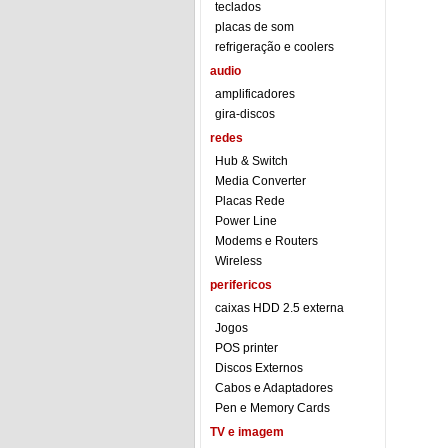
teclados
placas de som
refrigeração e coolers
audio
amplificadores
gira-discos
redes
Hub & Switch
Media Converter
Placas Rede
Power Line
Modems e Routers
Wireless
perifericos
caixas HDD 2.5 externa
Jogos
POS printer
Discos Externos
Cabos e Adaptadores
Pen e Memory Cards
TV e imagem