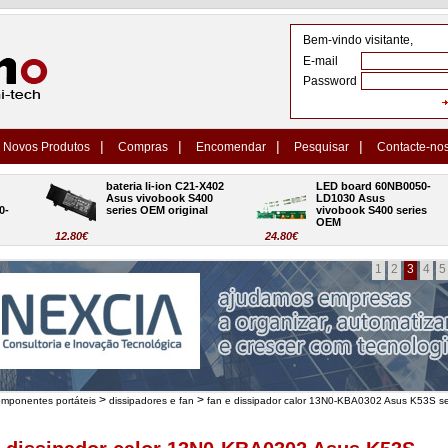
Bem-vindo visitante,
E-mail
Password
|
|
|
|
Novos Produtos
Compras
Encomendar
Pesquisar
Contacte-no
bateria li-ion C21-X402 
LED board 60NB0050-
Asus vivobook S400 
LD1030 Asus 
series OEM original
vivobook S400 series 
OEM
12.80€
24.80€
1
2
3
4
5
>
>
omponentes portáteis
dissipadores e fan
fan e dissipador calor 13N0-KBA0302 Asus K53S se