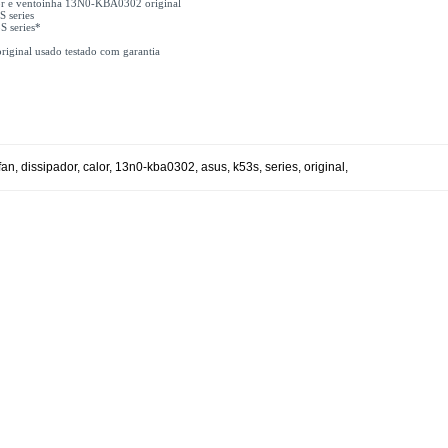
or e ventoinha 13N0-KBA0302 original
 series
S series*
riginal usado testado com garantia
fan
,
dissipador
,
calor
,
13n0-kba0302
,
asus
,
k53s
,
series
,
original
,