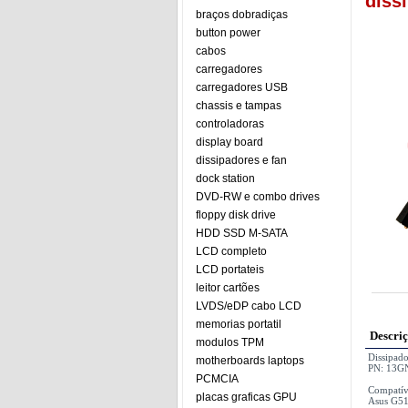
diss
braços dobradiças
button power
cabos
carregadores
carregadores USB
chassis e tampas
controladoras
display board
dissipadores e fan
dock station
DVD-RW e combo drives
floppy disk drive
HDD SSD M-SATA
LCD completo
LCD portateis
leitor cartões
LVDS/eDP cabo LCD
memorias portatil
Descri
modulos TPM
Dissipa
motherboards laptops
PN: 13G
PCMCIA
Compatív
placas graficas GPU
Asus G5