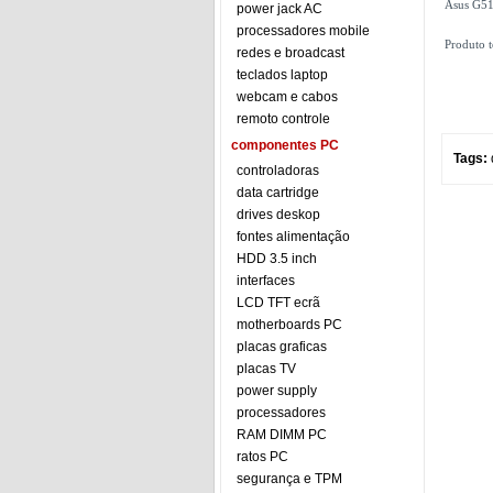
Asus G5
power jack AC
processadores mobile
Produto 
redes e broadcast
teclados laptop
webcam e cabos
remoto controle
componentes PC
Tags:
controladoras
data cartridge
drives deskop
fontes alimentação
HDD 3.5 inch
interfaces
LCD TFT ecrã
motherboards PC
placas graficas
placas TV
power supply
processadores
RAM DIMM PC
ratos PC
segurança e TPM