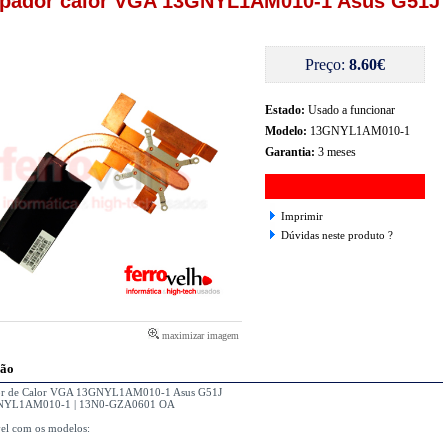
ipador calor VGA 13GNYL1AM010-1 Asus G51J
Preço:
8.60€
Estado:
Usado a funcionar
Modelo:
13GNYL1AM010-1
Garantia:
3 meses
Imprimir
Dúvidas neste produto ?
maximizar imagem
ção
dor de Calor VGA 13GNYL1AM010-1 Asus G51J
NYL1AM010-1 | 13N0-GZA0601 OA
el com os modelos:
1