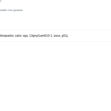
1J
testado com garantia
dissipador
,
calor
,
vga
,
13gnyl1am010-1
,
asus
,
g51j
,