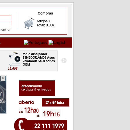
Compras
Artigos: 0
Total: 0.00€
s
fan e dissipador 
board USB audio CR 
13NB0051AM06 Asus 
32XJ7IB0000 Asus 
vivobook S400 series 
vivobook S400 series 
OEM
OEM
18.60€
24.80€
18
6