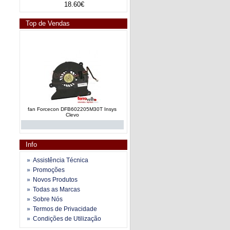
18.60€
Top de Vendas
fan Forcecon DFB602205M30T Insys
Clevo
Info
Assistência Técnica
Promoções
Novos Produtos
Todas as Marcas
fan e dissipador calor AT019000110
Toshiba Satellite A200 series
Sobre Nós
Termos de Privacidade
Condições de Utilização