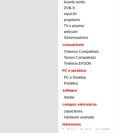
boards audio
DVB-S
input AV
projetores
TV e plasma
webcam
Sintonizadores
consumíveis
Tinteiros Compatíveis
Toners Compatíveis
Tinteiros EPSON
PC e portáteis
PC e Desktop
Portáteis
software
Adobe
compon. eletronicos
capacitores
hardware avariado
telemoveis