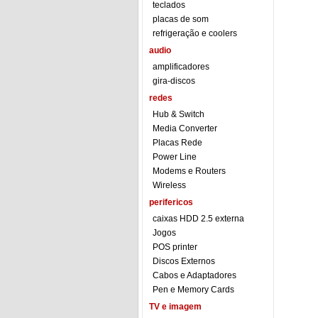
teclados
placas de som
refrigeração e coolers
audio
amplificadores
gira-discos
redes
Hub & Switch
Media Converter
Placas Rede
Power Line
Modems e Routers
Wireless
perifericos
caixas HDD 2.5 externa
Jogos
POS printer
Discos Externos
Cabos e Adaptadores
Pen e Memory Cards
TV e imagem