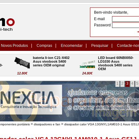
Bem-vindo visitante,
E-mail
Password
|
|
|
|
Novos Produtos
Compras
Encomendar
Pesquisar
Contacte-no
bateria li-ion C21-X402 
LED board 60NB0050-
Asus vivobook S400 
LD1030 Asus 
series OEM original
vivobook S400 series 
OEM
12.80€
24.80€
1
2
3
4
5
>
>
omponentes portáteis
dissipadores e fan
dissipador calor VGA 13GNYL1AM010-1 Asus G51J