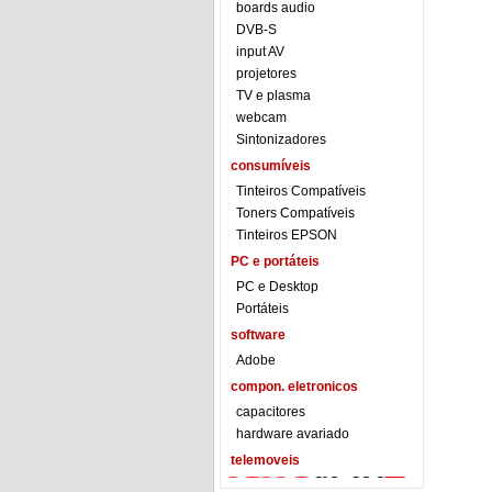
boards audio
DVB-S
input AV
projetores
TV e plasma
webcam
Sintonizadores
consumíveis
Tinteiros Compatíveis
Toners Compatíveis
Tinteiros EPSON
PC e portáteis
PC e Desktop
Portáteis
software
Adobe
compon. eletronicos
capacitores
hardware avariado
telemoveis