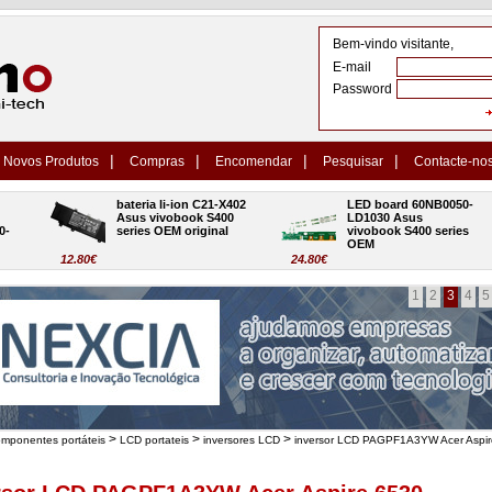
Bem-vindo visitante,
E-mail
Password
|
|
|
|
Novos Produtos
Compras
Encomendar
Pesquisar
Contacte-no
bateria li-ion C21-X402 
LED board 60NB0050-
Asus vivobook S400 
LD1030 Asus 
series OEM original
vivobook S400 series 
OEM
12.80€
24.80€
1
2
3
4
5
>
>
>
omponentes portáteis
LCD portateis
inversores LCD
inversor LCD PAGPF1A3YW Acer Aspir