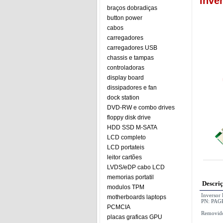
inve
braços dobradiças
button power
cabos
carregadores
carregadores USB
chassis e tampas
controladoras
display board
dissipadores e fan
dock station
DVD-RW e combo drives
floppy disk drive
HDD SSD M-SATA
LCD completo
LCD portateis
leitor cartões
LVDS/eDP cabo LCD
memorias portatil
Descri
modulos TPM
Inverso
motherboards laptops
PN: PA
PCMCIA
Removido
placas graficas GPU