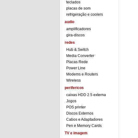
teclados
placas de som
refrigeração e coolers
audio
amplificadores
gira-discos
redes
Hub & Switch
Media Converter
Placas Rede
Power Line
Modems e Routers
Wireless
perifericos
caixas HDD 2.5 externa
Jogos
POS printer
Discos Externos
Cabos e Adaptadores
Pen e Memory Cards
TV e imagem