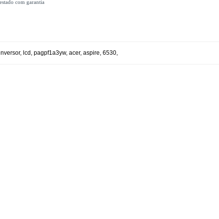
estado com garantia
inversor
,
lcd
,
pagpf1a3yw
,
acer
,
aspire
,
6530
,