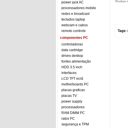
Produto t
power jack AC
processadores mobile
redes e broadcast
teclados laptop
webcam e cabos
remoto controle
Tags:
componentes PC
controladoras
data cartridge
drives deskop
fontes alimentação
HDD 3.5 inch
interfaces
LCD TFT ecrã
motherboards PC
placas graficas
placas TV
power supply
processadores
RAM DIMM PC
ratos PC
segurança e TPM