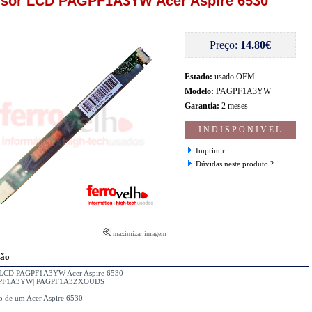
rsor LCD PAGPF1A3YW Acer Aspire 6530
Preço:
14.80€
Estado:
usado OEM
Modelo:
PAGPF1A3YW
Garantia:
2 meses
INDISPONIVEL
Imprimir
Dúvidas neste produto ?
maximizar imagem
ção
r LCD PAGPF1A3YW Acer Aspire 6530
GPF1A3YW| PAGPF1A3ZXOUDS
 de um Acer Aspire 6530