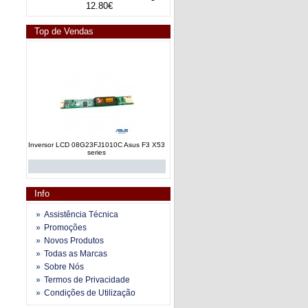
12.80€
Top de Vendas
Inversor LCD 08G23FJ1010C Asus F3 X53
series
Info
Assistência Técnica
Promoções
Novos Produtos
inversor 19.21030.M46 HP G60 CQ60 Acer
Todas as Marcas
5738 5930 series OEM
Sobre Nós
Termos de Privacidade
Condições de Utilização