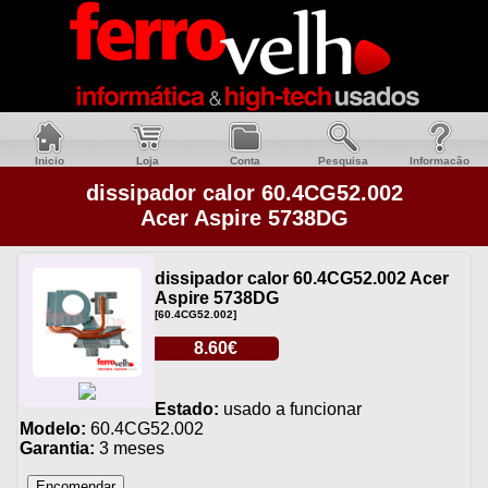
Inicio
Loja
Conta
Pesquisa
Informacão
dissipador calor 60.4CG52.002
Acer Aspire 5738DG
dissipador calor 60.4CG52.002 Acer
Aspire 5738DG
[60.4CG52.002]
8.60€
Estado:
usado a funcionar
Modelo:
60.4CG52.002
Garantia:
3 meses