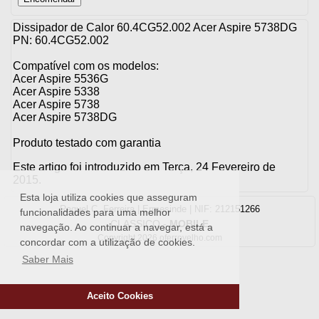
Dissipador de Calor 60.4CG52.002 Acer Aspire 5738DG
PN: 60.4CG52.002
Compatível com os modelos:
Acer Aspire 5536G
Acer Aspire 5338
Acer Aspire 5738
Acer Aspire 5738DG
Produto testado com garantia
Este artigo foi introduzido em Terça, 24 Fevereiro de
2015.
Esta loja utiliza cookies que asseguram
Raquel C. Ferreira | Ermesinde | NIF: 212151266
funcionalidades para uma melhor
CLASSICO
-
MOBILE
navegação. Ao continuar a navegar, está a
Copyright 2026 oferrovelho.com
concordar com a utilização de cookies.
Saber Mais
Aceito Cookies