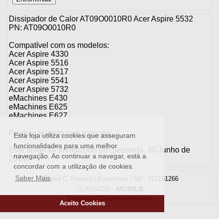
Dissipador de Calor AT09O0010R0 Acer Aspire 5532
PN: AT09O0010R0
Compatível com os modelos:
Acer Aspire 4330
Acer Aspire 5516
Acer Aspire 5517
Acer Aspire 5541
Acer Aspire 5732
eMachines E430
eMachines E625
eMachines E627
Produto testado com garantia
Esta loja utiliza cookies que asseguram
funcionalidades para uma melhor
Este artigo foi introduzido em Segunda, 30 Junho de
navegação. Ao continuar a navegar, está a
2014.
concordar com a utilização de cookies.
Saber Mais
Raquel C. Ferreira | Ermesinde | NIF: 212151266
CLASSICO
-
MOBILE
Copyright 2026 oferrovelho.com
Aceito Cookies