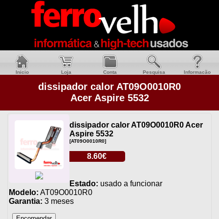
Inicio
Loja
Conta
Pesquisa
Informacão
dissipador calor AT09O0010R0
Acer Aspire 5532
dissipador calor AT09O0010R0 Acer
Aspire 5532
[AT09O0010R0]
8.60€
Estado:
usado a funcionar
Modelo:
AT09O0010R0
Garantia:
3 meses