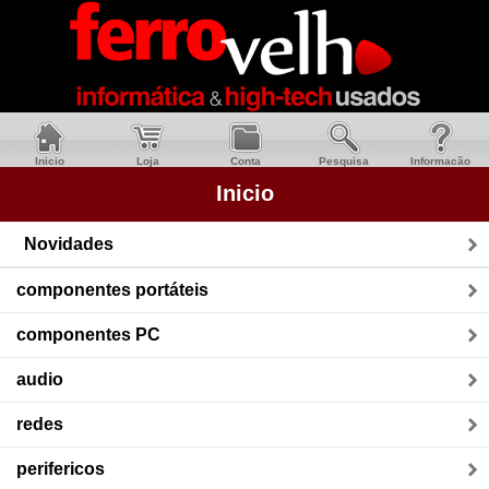
Inicio
Loja
Conta
Pesquisa
Informacão
Inicio
Novidades
componentes portáteis
componentes PC
audio
redes
perifericos