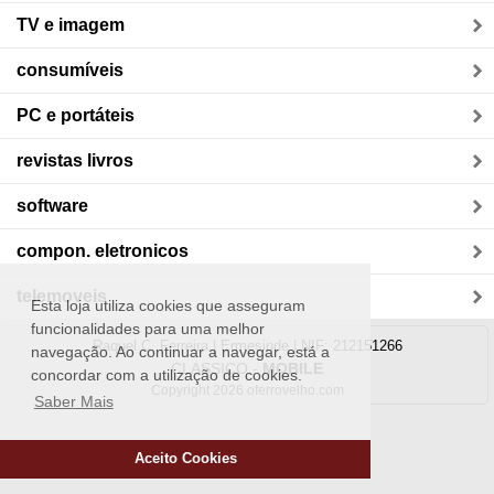
TV e imagem
consumíveis
PC e portáteis
revistas livros
software
compon. eletronicos
telemoveis
Esta loja utiliza cookies que asseguram
funcionalidades para uma melhor
Raquel C. Ferreira | Ermesinde | NIF: 212151266
navegação. Ao continuar a navegar, está a
CLASSICO
-
MOBILE
concordar com a utilização de cookies.
Copyright 2026 oferrovelho.com
Saber Mais
Aceito Cookies