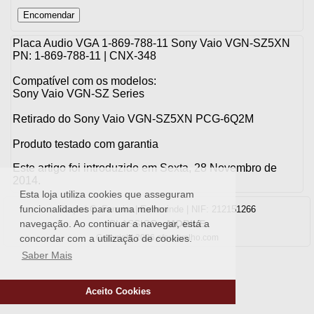
Placa Audio VGA 1-869-788-11 Sony Vaio VGN-SZ5XN
PN: 1-869-788-11 | CNX-348
Compatível com os modelos:
Sony Vaio VGN-SZ Series
Retirado do Sony Vaio VGN-SZ5XN PCG-6Q2M
Produto testado com garantia
Este artigo foi introduzido em Sexta, 28 Novembro de
2014.
Esta loja utiliza cookies que asseguram
funcionalidades para uma melhor
Raquel C. Ferreira | Ermesinde | NIF: 212151266
CLASSICO
-
MOBILE
navegação. Ao continuar a navegar, está a
Copyright 2026 oferrovelho.com
concordar com a utilização de cookies.
Saber Mais
Aceito Cookies