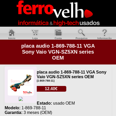
Inicio
Loja
Conta
Pesquisa
Informacão
placa audio 1-869-788-11 VGA
Sony Vaio VGN-SZ5XN series
OEM
placa audio 1-869-788-11 VGA Sony
Vaio VGN-SZ5XN series OEM
[1-869-788-11]
12.40€
Estado:
usado OEM
Modelo:
1-869-788-11
Garantia:
3 meses (OEM)