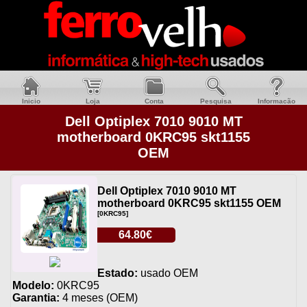
Inicio
Loja
Conta
Pesquisa
Informacão
Dell Optiplex 7010 9010 MT
motherboard 0KRC95 skt1155
OEM
Dell Optiplex 7010 9010 MT
motherboard 0KRC95 skt1155 OEM
[0KRC95]
64.80€
Estado:
usado OEM
Modelo:
0KRC95
Garantia:
4 meses (OEM)