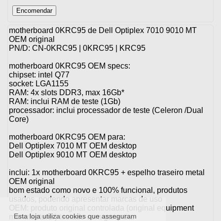
motherboard 0KRC95 de Dell Optiplex 7010 9010 MT
OEM original
PN/D: CN-0KRC95 | 0KRC95 | KRC95
motherboard 0KRC95 OEM specs:
chipset: intel Q77
socket: LGA1155
RAM: 4x slots DDR3, max 16Gb*
RAM: inclui RAM de teste (1Gb)
processador: inclui processador de teste (Celeron /Dual
Core)
motherboard 0KRC95 OEM para:
Dell Optiplex 7010 MT OEM desktop
Dell Optiplex 9010 MT OEM desktop
inclui: 1x motherboard 0KRC95 + espelho traseiro metal
OEM original
bom estado como novo e 100% funcional, produtos
usados, podendo apresentar marcas de uso
OEM: produto original controlada (original equipment
Esta loja utiliza cookies que asseguram
manufacturer) testado com garantia.