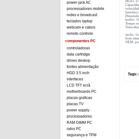
HGST Tra
power jack AC
Capacida
processadores mobile
velocidad
Interface
redes e broadcast
Dimensões
buffer: 
teclados laptop
Tempo mé
webcam e cabos
Velocida
remoto controle
inclui: 1
bom esta
componentes PC
OEM: pro
controladoras
data cartridge
drives deskop
fontes alimentação
HDD 3.5 inch
Tags:
interfaces
LCD TFT ecrã
motherboards PC
placas graficas
placas TV
power supply
processadores
RAM DIMM PC
ratos PC
segurança e TPM