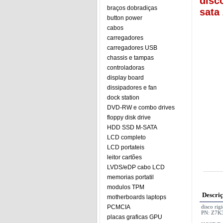
disc
braços dobradiças
sata
button power
cabos
carregadores
carregadores USB
chassis e tampas
controladoras
display board
dissipadores e fan
dock station
DVD-RW e combo drives
floppy disk drive
HDD SSD M-SATA
LCD completo
LCD portateis
leitor cartões
LVDS/eDP cabo LCD
memorias portatil
modulos TPM
Descri
motherboards laptops
PCMCIA
disco ri
PN: Z7K
placas graficas GPU