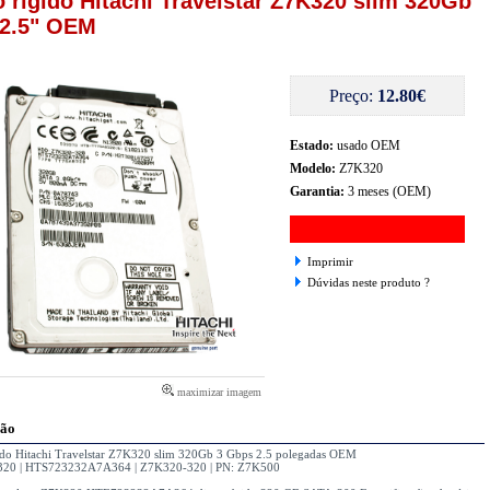
o rigido Hitachi Travelstar Z7K320 slim 320Gb
 2.5" OEM
Preço:
12.80€
Estado:
usado OEM
Modelo:
Z7K320
Garantia:
3 meses (OEM)
Imprimir
Dúvidas neste produto ?
maximizar imagem
ção
gido Hitachi Travelstar Z7K320 slim 320Gb 3 Gbps 2.5 polegadas OEM
320 | HTS723232A7A364 | Z7K320-320 | PN: Z7K500