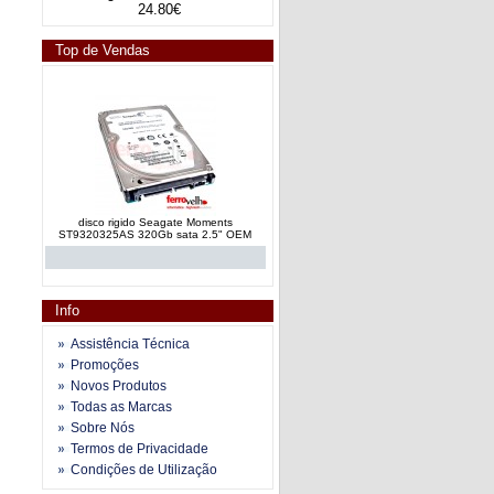
24.80€
Top de Vendas
disco rigido Seagate Moments
ST9320325AS 320Gb sata 2.5" OEM
Info
Assistência Técnica
Promoções
Novos Produtos
disco rigido Seagate Momentus Thin
Todas as Marcas
320Gb SATA II 16MB
Sobre Nós
Termos de Privacidade
Condições de Utilização