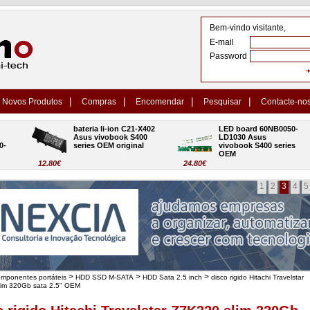
Bem-vindo visitante,
E-mail
Password
|
|
|
|
Novos Produtos
Compras
Encomendar
Pesquisar
Contacte-no
bateria li-ion C21-X402 
LED board 60NB0050-
Asus vivobook S400 
LD1030 Asus 
series OEM original
vivobook S400 series 
OEM
12.80€
24.80€
1
2
3
4
5
>
>
>
omponentes portáteis
HDD SSD M-SATA
HDD Sata 2.5 inch
disco rigido Hitachi Travelstar
lim 320Gb sata 2.5" OEM