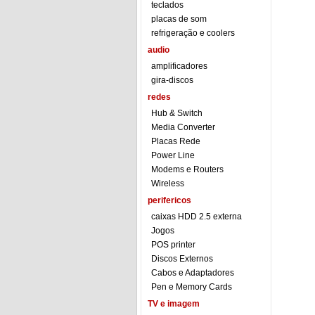
teclados
placas de som
refrigeração e coolers
audio
amplificadores
gira-discos
redes
Hub & Switch
Media Converter
Placas Rede
Power Line
Modems e Routers
Wireless
perifericos
caixas HDD 2.5 externa
Jogos
POS printer
Discos Externos
Cabos e Adaptadores
Pen e Memory Cards
TV e imagem