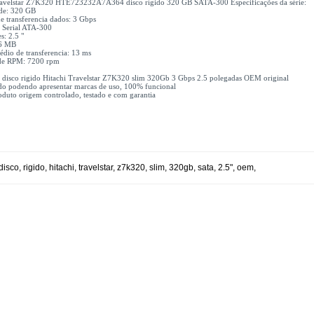
velstar Z7K320 HTE723232A7A364 disco rígido 320 GB SATA-300 Especificações da série:
de: 320 GB
e transferencia dados: 3 Gbps
: Serial ATA-300
: 2.5 "
16 MB
dio de transferencia: 13 ms
de RPM: 7200 rpm
x disco rigido Hitachi Travelstar Z7K320 slim 320Gb 3 Gbps 2.5 polegadas OEM original
do podendo apresentar marcas de uso, 100% funcional
duto origem controlado, testado e com garantia
disco
,
rigido
,
hitachi
,
travelstar
,
z7k320
,
slim
,
320gb
,
sata
,
2.5"
,
oem
,