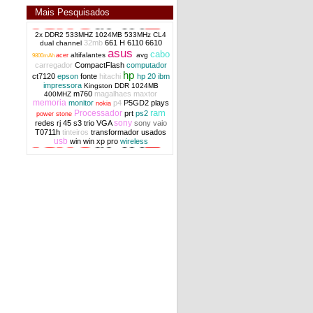
Mais Pesquisados
2x DDR2 533MHZ 1024MB 533MHz CL4
32mb
661 H
6110
6610
dual channel
asus
disco rigido 500Gb slim 2.5pol sata 6Gbps
cabo
altifalantes
avg
acer
9800mAh
diversas marcas OEM
carregador
CompactFlash
computador
hp
ct7120
epson
fonte
hitachi
hp 20
ibm
impressora
Kingston DDR 1024MB
m760
magalhaes
maxtor
400MHZ
memoria
monitor
p4
P5GD2
plays
nokia
ram
Processador
prt
ps2
power stone
sony
redes
rj 45
s3 trio VGA
sony vaio
T0711h
tinteiros
transformador
usados
usb
win
win xp pro
wireless
disco rigido Hitachi Travelstar Z7K320 slim
320Gb sata 2.5" OEM
disco rigido 320Gb slim sata 6Gbps 2.5
poleg diversas marcas OEM