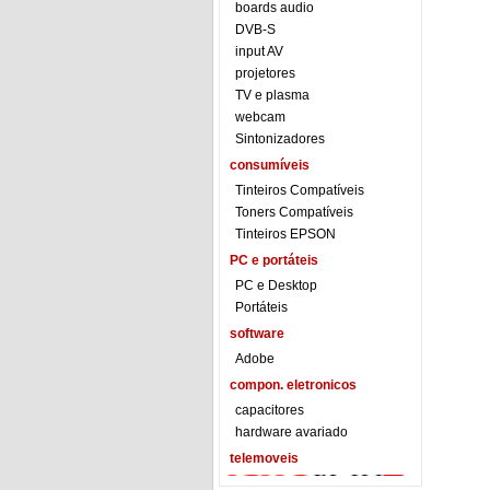
boards audio
DVB-S
input AV
projetores
TV e plasma
webcam
Sintonizadores
consumíveis
Tinteiros Compatíveis
Toners Compatíveis
Tinteiros EPSON
PC e portáteis
PC e Desktop
Portáteis
software
Adobe
compon. eletronicos
capacitores
hardware avariado
telemoveis