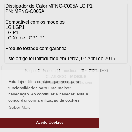
Dissipador de Calor MFNG-C005A LG P1
PN: MFNG-C005A
Compatível com os modelos:
LG LGP1
LG P1
LG Xnote LGP1 P1
Produto testado com garantia
Este artigo foi introduzido em Terça, 07 Abril de 2015.
Raquel C. Ferreira | Ermesinde | NIF: 212151266
CLASSICO
-
MOBILE
Esta loja utiliza cookies que asseguram
Copyright 2026 oferrovelho.com
funcionalidades para uma melhor
navegação. Ao continuar a navegar, está a
concordar com a utilização de cookies.
Saber Mais
Aceito Cookies