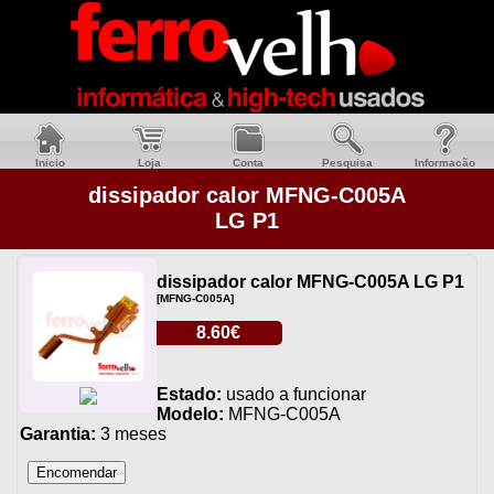
Inicio
Loja
Conta
Pesquisa
Informacão
dissipador calor MFNG-C005A
LG P1
dissipador calor MFNG-C005A LG P1
[MFNG-C005A]
8.60€
Estado:
usado a funcionar
Modelo:
MFNG-C005A
Garantia:
3 meses