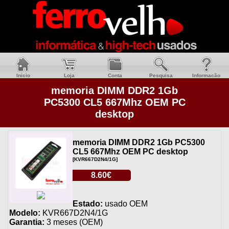
Inicio
Loja
Conta
Pesquisa
Informacão
memoria DIMM DDR2 1Gb
PC5300 CL5 667Mhz OEM PC
desktop
memoria DIMM DDR2 1Gb PC5300
CL5 667Mhz OEM PC desktop
[KVR667D2N4/1G]
8.60€
Estado:
usado OEM
Modelo:
KVR667D2N4/1G
Garantia:
3 meses (OEM)