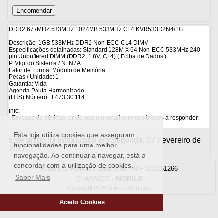
DDR2 677MHZ 533MHZ 1024MB 533MHz CL4 KVR533D2N4/1G
Descrição: 1GB 533MHz DDR2 Non-ECC CL4 DIMM
Especificações detalhadas: Standard 128M X 64 Non-ECC 533MHz 240-
pin Unbuffered DIMM (DDR2, 1.8V, CL4) ( Folha de Dados )
P Mfgr do Sistema / N:
N / A
Fator de Forma: Módulo de Memória
Peças / Unidade: 1
Garantia: Vida
Agenda Pauta Harmonizado
(HTS) Número:
8473.30.114
Info:
. Em caso de dúvidas, envie-nos um email seremos breves a responder.
Esta loja utiliza cookies que asseguram
Este artigo foi introduzido em Segunda, 07 Fevereiro de
funcionalidades para uma melhor
2011.
navegação. Ao continuar a navegar, está a
concordar com a utilização de cookies.
Raquel C. Ferreira | Ermesinde | NIF: 212151266
Saber Mais
CLASSICO
-
MOBILE
Copyright 2026 oferrovelho.com
Aceito Cookies